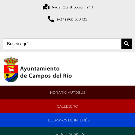
Avda. Constitución nº 11
(+34) 968 650 135
Botón de bús
Buscar:
HORARIO AUTOBÚS
CALLEJERO
TELÉFONOS DE INTERÉS
DEPENDENCIAS