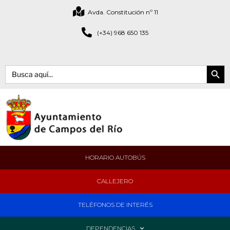
Avda. Constitución nº 11
(+34) 968 650 135
Botón de bús
Buscar:
HORARIO AUTOBÚS
CALLEJERO
TELÉFONOS DE INTERÉS
DEPENDENCIAS