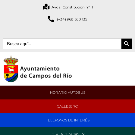
Avda. Constitución nº 11
(+34) 968 650 135
Botón de bús
Buscar:
HORARIO AUTOBÚS
CALLEJERO
TELÉFONOS DE INTERÉS
DEPENDENCIAS