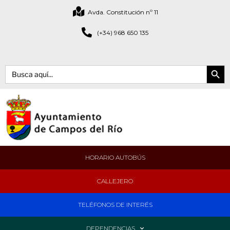
Avda. Constitución nº 11
(+34) 968 650 135
Botón de bús
Buscar:
HORARIO AUTOBÚS
CALLEJERO
TELÉFONOS DE INTERÉS
DEPENDENCIAS