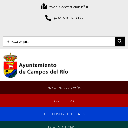
Avda. Constitución nº 11
(+34) 968 650 135
Botón de bús
Buscar:
HORARIO AUTOBÚS
CALLEJERO
TELÉFONOS DE INTERÉS
DEPENDENCIAS