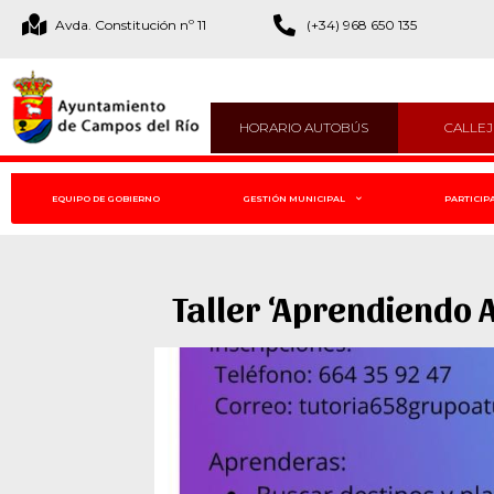
Avda. Constitución nº 11
(+34) 968 650 135
HORARIO AUTOBÚS
CALLE
EQUIPO DE GOBIERNO
GESTIÓN MUNICIPAL
PARTICIP
Taller ‘Aprendiendo 