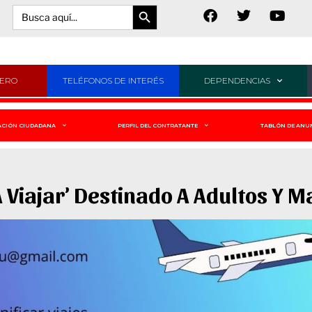
Botón de búsqueda
Buscar:
JERO
TELÉFONOS DE INTERÉS
DEPENDENCIAS
ACIÓN CIUDADANA
PERFIL DEL CONTRATANTE
TABLÓN DE ANU
A Viajar’ Destinado A Adultos Y 