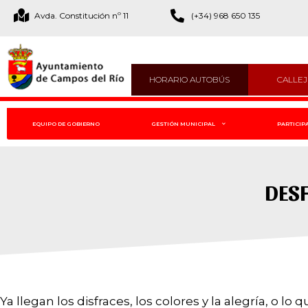
Avda. Constitución nº 11
(+34) 968 650 135
HORARIO AUTOBÚS
CALLE
EQUIPO DE GOBIERNO
GESTIÓN MUNICIPAL
PARTICIP
DESF
Ya llegan los disfraces, los colores y la alegría, o lo 