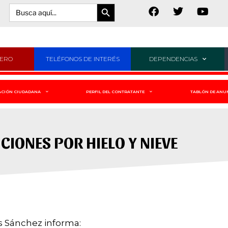
Botón de búsqueda
Buscar:
JERO
TELÉFONOS DE INTERÉS
DEPENDENCIAS
ACIÓN CIUDADANA
PERFIL DEL CONTRATANTE
TABLÓN DE ANU
CIONES POR HIELO Y NIEVE
s Sánchez informa: