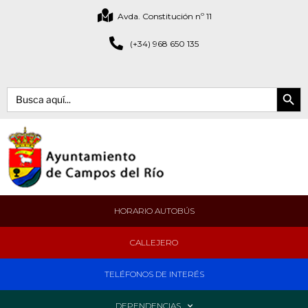
Avda. Constitución nº 11
(+34) 968 650 135
Botón de bús
Buscar:
HORARIO AUTOBÚS
CALLEJERO
TELÉFONOS DE INTERÉS
DEPENDENCIAS