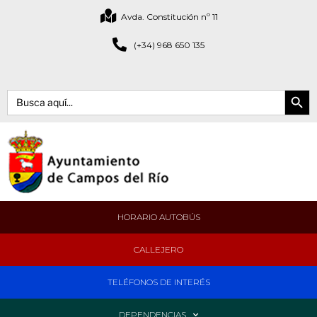
Avda. Constitución nº 11
(+34) 968 650 135
Botón de bús
Buscar:
HORARIO AUTOBÚS
CALLEJERO
TELÉFONOS DE INTERÉS
DEPENDENCIAS