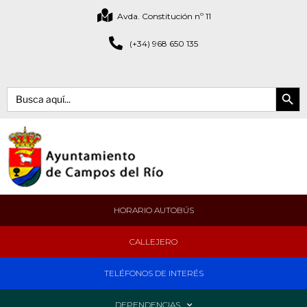
Avda. Constitución nº 11
(+34) 968 650 135
Botón de bús
Buscar:
HORARIO AUTOBÚS
CALLEJERO
TELÉFONOS DE INTERÉS
DEPENDENCIAS