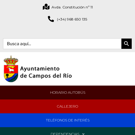
Avda. Constitución nº 11
(+34) 968 650 135
Botón de bús
Buscar:
HORARIO AUTOBÚS
CALLEJERO
TELÉFONOS DE INTERÉS
DEPENDENCIAS