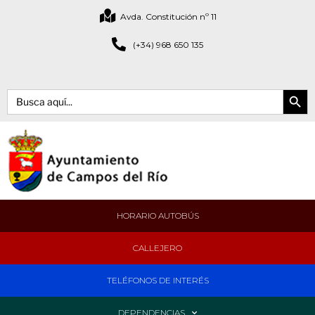
Avda. Constitución nº 11
(+34) 968 650 135
Botón de bús
Buscar:
HORARIO AUTOBÚS
CALLEJERO
TELÉFONOS DE INTERÉS
DEPENDENCIAS