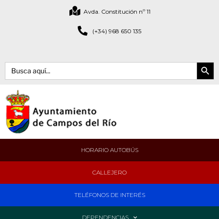
Avda. Constitución nº 11
(+34) 968 650 135
Botón de bús
Buscar:
HORARIO AUTOBÚS
CALLEJERO
TELÉFONOS DE INTERÉS
DEPENDENCIAS