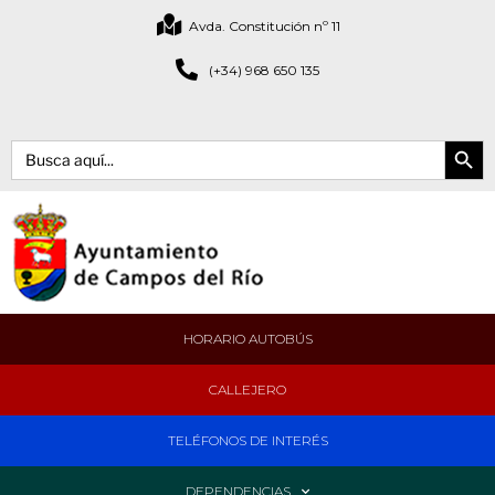
Avda. Constitución nº 11
(+34) 968 650 135
Botón de bús
Buscar:
HORARIO AUTOBÚS
CALLEJERO
TELÉFONOS DE INTERÉS
DEPENDENCIAS