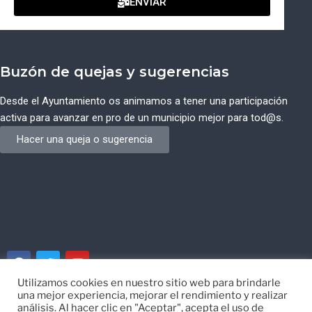
ENVIAR
Buzón de quejas y sugerencias
Desde el Ayuntamiento os animamos a tener una participación
activa para avanzar en pro de un municipio mejor para tod@s.
Hacer una queja o sugerencia
Utilizamos cookies en nuestro sitio web para brindarle
una mejor experiencia, mejorar el rendimiento y realizar
© Ayuntamiento de Campos del Río de Murcia
análisis. Al hacer clic en "Aceptar", acepta el uso de