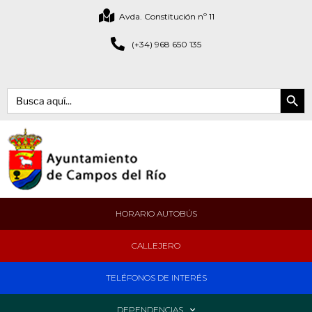
Avda. Constitución nº 11
(+34) 968 650 135
Botón de bús
Buscar:
HORARIO AUTOBÚS
CALLEJERO
TELÉFONOS DE INTERÉS
DEPENDENCIAS