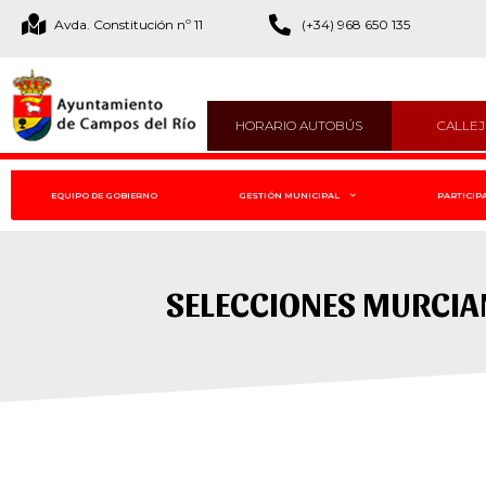
Avda. Constitución nº 11
(+34) 968 650 135
HORARIO AUTOBÚS
CALLE
EQUIPO DE GOBIERNO
GESTIÓN MUNICIPAL
PARTICIP
SELECCIONES MURCIAN