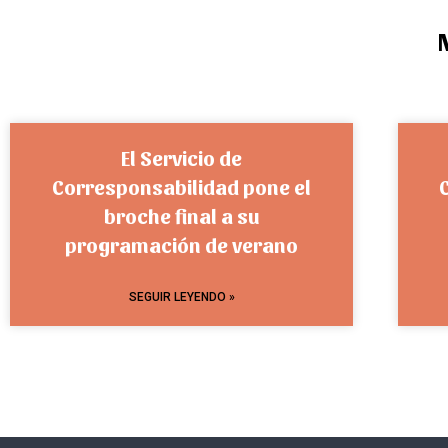
El Servicio de
Corresponsabilidad pone el
broche final a su
programación de verano
SEGUIR LEYENDO »