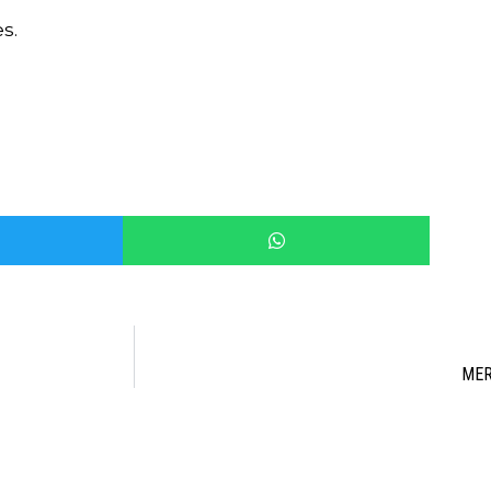
s.
MER