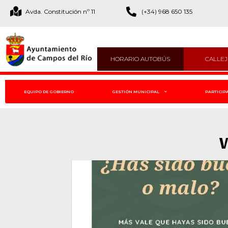
Avda. Constitución nº 11
(+34) 968 650 135
HORARIO AUTOBÚS
CALLE
EQUIPO DE GOBIERNO
GESTIÓN MUNICIPAL
PARTICIP
V