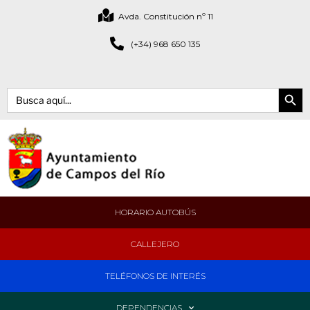
Avda. Constitución nº 11
(+34) 968 650 135
Botón de bús
Buscar:
HORARIO AUTOBÚS
CALLEJERO
TELÉFONOS DE INTERÉS
DEPENDENCIAS