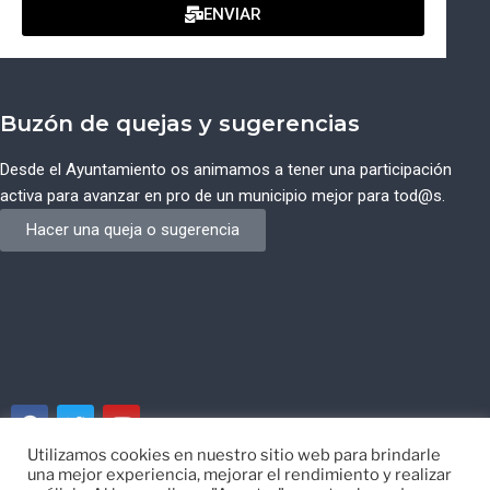
ENVIAR
Buzón de quejas y sugerencias
Desde el Ayuntamiento os animamos a tener una participación
activa para avanzar en pro de un municipio mejor para tod@s.
Hacer una queja o sugerencia
Utilizamos cookies en nuestro sitio web para brindarle
una mejor experiencia, mejorar el rendimiento y realizar
© Ayuntamiento de Campos del Río de Murcia